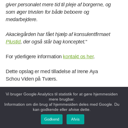
giver personalet mere tid til pleje af borgerne, og
som øger trivslen for både beboere og
medarbejdere.
Akaciegården har fået hjælp af konsulentfirmaet
Plustid
, der også står bag konceptet.
"
For yderligere information
kontakt os her
.
Dette opslag er med tilladelse af Irene Aya
Schou Viden på Tværs.
Vi bruger Google Analytics til statistik for at gøre hjemmesiden
mere brugbar.
Information om din brug af hjemmesiden deles med Google. Du
BATUMGAARD - Bystævnet 21, 8830 Tjele (Vi..
|
Vis på kort
kan godkende eller afvise dette.
Telefon:
+4570231716
|
Send e-mail
Godkend
Afvis
Gem som App
på din telefon
|
Vis website