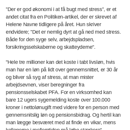
”Der er god økonomi i at få bugt med stress”, er et
andet citat fra en Politiken-artikel, der er skrevet af
Helene Navne tidligere på året. Hun skriver
endvidere; ”Det er nemlig dyrt at gå ned med stress.
Både for den syge selv, arbejdspladsen,
forsikringsselskaberne og skatteyderne".
"Hele tre millioner kan det koste i tabt livsløn, hvis
man har en løn på lidt over gennemsnittet, er 30 år
og bliver så syg af stress, at man mister
arbejdsevnen, viser beregninger fra
pensionsselskabet PFA. For en virksomhed kan
bare 12 ugers sygemelding koste over 100.000
kroner i nettolønugift med videre for en person med
gennemsnitslig løn og pensionsbidrag. Og hertil kan
man lægge besværet med at finde en vikar, mens
kollegerne i mellemtiden må løbe stærkere”.