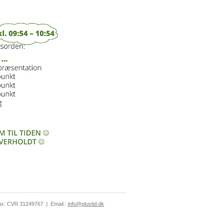
ax: CVR 31249767
|
Email.:
info@plustid.dk