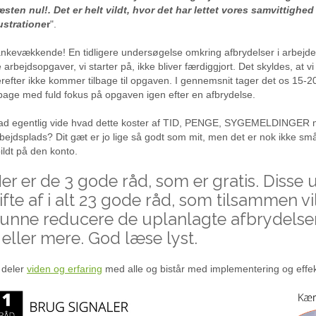
sten nul!. Det er helt vildt, hvor det har lettet vores samvittighed
ustratione
r
".
nkevækkende! En tidligere undersøgelse omkring afbrydelser i arbejdet
 arbejdsopgaver, vi starter på, ikke bliver færdiggjort. Det skyldes, at vi
refter ikke kommer tilbage til opgaven. I gennemsnit tager det os 15-2
lbage med fuld fokus på opgaven igen efter en afbrydelse.
d egentlig vide hvad dette koster af TID, PENGE, SYGEMELDINGER m
bejdsplads? Dit gæt er jo lige så godt som mit, men det er nok ikke sm
ildt på den konto.
er er de 3 gode råd, som er gratis. Disse
ifte af i alt 23 gode råd, som tilsammen vi
unne reducere de uplanlagte afbrydels
 eller mere. God læse lyst.
 deler
viden og erfaring
med alle og bistår med implementering og effe