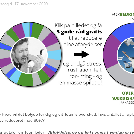
rsdag d. 17. november 2020
 Hvad vil det betyde for dig og dit Team’s overskud, hvis antallet af upl
lev reduceret med 80%?
r udtaler en Teamleder: "
Afbrydelserne og fejl i vores hverdag er re