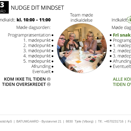
ustid ApS
|
BATUMGAARD - Bystævnet 21
|
8830
Tjele (Viborg)
|
Tlf.:
+4570231716
|
F