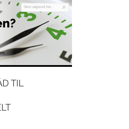
D TIL
ELT