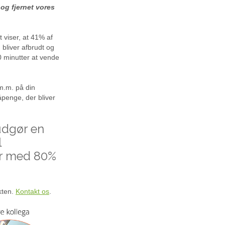
 og fjernet vores
 viser, at 41% af
 bliver afbrudt og
0 minutter at vende
.m. på din
åpenge, der bliver
 udgør en
l
er med 80%
kten.
Kontakt os
.