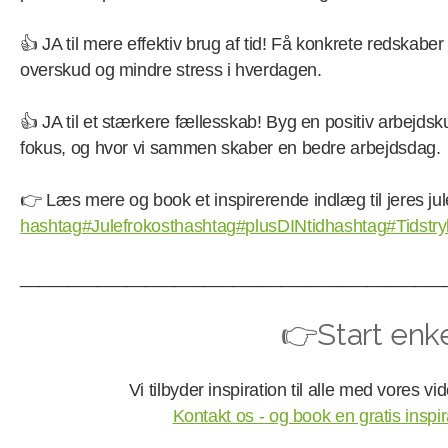
👍 JA til mere effektiv brug af tid! Få konkrete redskaber 
overskud og mindre stress i hverdagen.
👍 JA til et stærkere fællesskab! Byg en positiv arbejdsk
fokus, og hvor vi sammen skaber en bedre arbejdsdag.
👉 Læs mere og book et inspirerende indlæg til jeres jul
hashtag
#Julefrokost
hashtag
#plusDINtid
hashtag
#Tidstryl
____________________________________________
👉Start enke
Vi tilbyder inspiration til alle med vores vi
Kontakt os - og book en gratis inspi