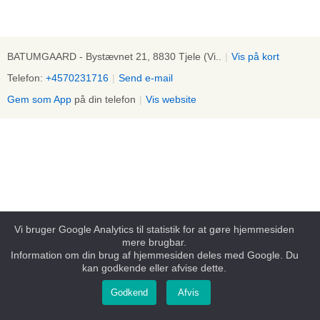
BATUMGAARD - Bystævnet 21, 8830 Tjele (Vi..
|
Vis på kort
Telefon:
+4570231716
|
Send e-mail
Gem som App
på din telefon
|
Vis website
Vi bruger Google Analytics til statistik for at gøre hjemmesiden
mere brugbar.
Information om din brug af hjemmesiden deles med Google. Du
kan godkende eller afvise dette.
Godkend
Afvis