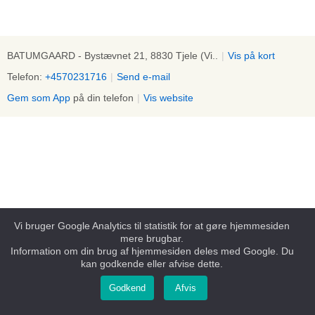
BATUMGAARD - Bystævnet 21, 8830 Tjele (Vi..
|
Vis på kort
Telefon:
+4570231716
|
Send e-mail
Gem som App
på din telefon
|
Vis website
Vi bruger Google Analytics til statistik for at gøre hjemmesiden
mere brugbar.
Information om din brug af hjemmesiden deles med Google. Du
kan godkende eller afvise dette.
Godkend
Afvis