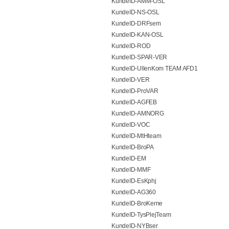
KundeID-AMM-OSL
KundeID-NS-OSL
KundeID-DRFsem
KundeID-KAN-OSL
KundeID-ROD
KundeID-SPAR-VER
KundeID-UllenKom TEAM AFD1
KundeID-VER
KundeID-ProVAR
KundeID-AGFEB
KundeID-AMNORG
KundeID-VOC
KundeID-MtHteam
KundeID-BroPA
KundeID-EM
KundeID-MMF
KundeID-EsKphj
KundeID-AG360
KundeID-BroKerne
KundeID-TysPlejTeam
KundeID-NYBser