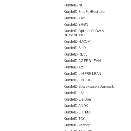
KundeID-NC
KundeID-BlueFoxBusiness
KundeID-IHØ
KundeID-BRØN
KundeID-Optimer FLOW &
BEMANDING
KundeID-HJKOM
KundeID-StoR
KundeID-REVL
KundeID-AG.FRB.LEAN
KundeID-Ato
KundeID-LIN.FRB.LEAN
KundeID-LIN.FRB
KundeID-Sparekassen Danmark
KundeID-LSI
KundeID-EjerSpar
KundeID-ANDK
KundeID-EH_MJ
KundeID-TCC
KundeID-Vermop