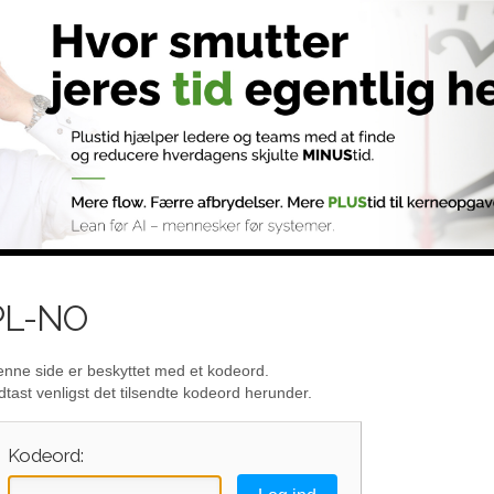
PL-NO
nne side er beskyttet med et kodeord.
dtast venligst det tilsendte kodeord herunder.
Kodeord: