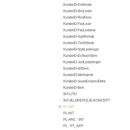
KundeID-EsKleder
KundeID-BroLeder
KundeID-RosFlow
KundeID-FavLean
KundeID-FavLedelse
KundeID-NybRehab
KundeID-TimSWudv
KundeID-NybLederuge
KundeID-EsTeamSem
KundeID-JonLederInspir
KundeID-drfSem
KundeID-MerVærdi
KundeID-SundEnsomÆldre
KundeID-Beh
INT-LITO
INT-ÆLDREPLEJE-KONCEPT
PL-NO
PL-INT
PL-ARC - INT
PL - PT_APP