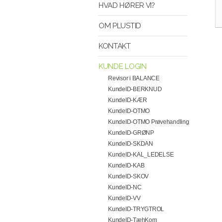
HVAD HØRER VI?
OM PLUSTID
KONTAKT
KUNDE LOGIN
Revisor i BALANCE
KundeID-BERKNUD
KundeID-KÆR
KundeID-OTMO
KundeID-OTMO Prøvehandling
KundeID-GRØNP
KundeID-SKDAN
KundeID-KAL_LEDELSE
KundeID-KAB
KundeID-SKOV
KundeID-NC
KundeID-VV
KundeID-TRYGTROL
KundeID-TæhKom