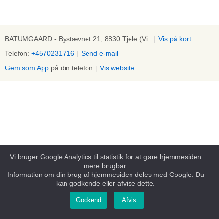
BATUMGAARD - Bystævnet 21, 8830 Tjele (Vi..
|
Vis på kort
Telefon:
+4570231716
|
Send e-mail
Gem som App
på din telefon
|
Vis website
Vi bruger Google Analytics til statistik for at gøre hjemmesiden
mere brugbar.
Information om din brug af hjemmesiden deles med Google. Du
kan godkende eller afvise dette.
Godkend
Afvis